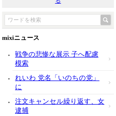
る
mixiニュース
戦争の悲惨な展示 子へ配慮
模索
れいわ 党名「いのちの党」
に
注文キャンセル繰り返す、女
逮捕