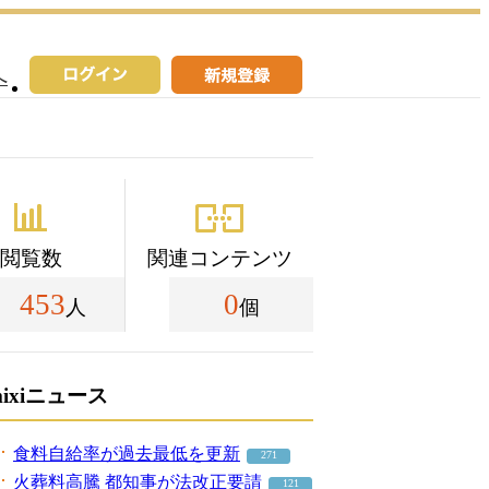
へ
閲覧数
関連コンテンツ
453
0
人
個
mixiニュース
食料自給率が過去最低を更新
271
火葬料高騰 都知事が法改正要請
121