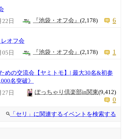
フ会
6
『池袋・オフ会』
(2,178)
月22日
イトレオフ会
1
『池袋・オフ会』
(2,178)
月05日
めの交流会【ヤミトモ】| 最大30名&初参
000名突破》
ぽっちゃり倶楽部in関東
(9,412)
月27日
0
「セリ」に関連するイベントを検索する