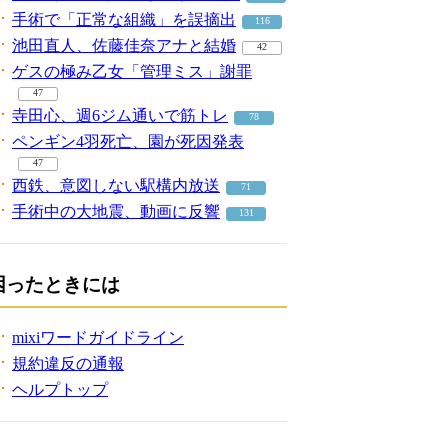
手術で「正常な組織」を誤摘出
116
池田直人、佐藤佳奈アナと結婚
42
ゲスの極み乙女「管理ミス」謝罪
47
寺田心、週6ジム通いで筋トレ
78
ペンギン4羽死亡、園が死因発表
47
西鉄、意図しない駅構内放送
71
手術中の大地震、動画に反響
131
困ったときには
mixiワードガイドライン
規約違反の通報
ヘルプトップ