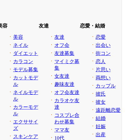
美容
友達
恋愛・結婚
美容
友達
恋愛
ネイル
オフ会
出会い
ダイエット
友達募集
街コン
カラコン
マイミク募
恋人
集
モデル募集
片思い
女友達
カットモデ
両想い
ル
趣味友達
カップル
ネイルモデ
オフ会友達
彼氏
ル
カラオケ友
彼女
カラーモデ
達
遠距離恋愛
ル
コスプレ合
結婚
エクササイ
わせ募集
妊娠
ズ
ママ友
出産
スキンケア
10代