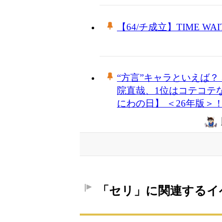
【64/チ成立】TIME WAITS 
“方言”キャラといえば？
院直哉、1位はコテコテ
にわの日】 ＜26年版＞
「セリ」に関連するイ