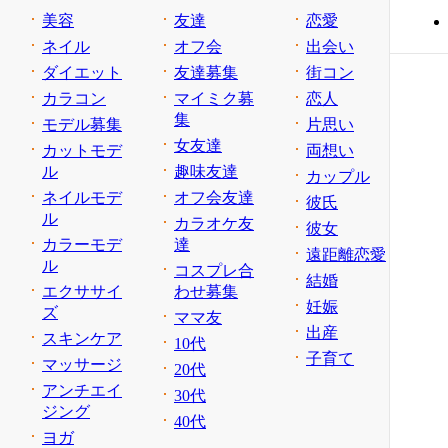
美容
友達
恋愛
ネイル
オフ会
出会い
ダイエット
友達募集
街コン
カラコン
マイミク募
恋人
集
モデル募集
片思い
女友達
カットモデ
両想い
ル
趣味友達
カップル
ネイルモデ
オフ会友達
彼氏
ル
カラオケ友
彼女
カラーモデ
達
遠距離恋愛
ル
コスプレ合
結婚
エクササイ
わせ募集
妊娠
ズ
ママ友
出産
スキンケア
10代
子育て
マッサージ
20代
アンチエイ
30代
ジング
40代
ヨガ