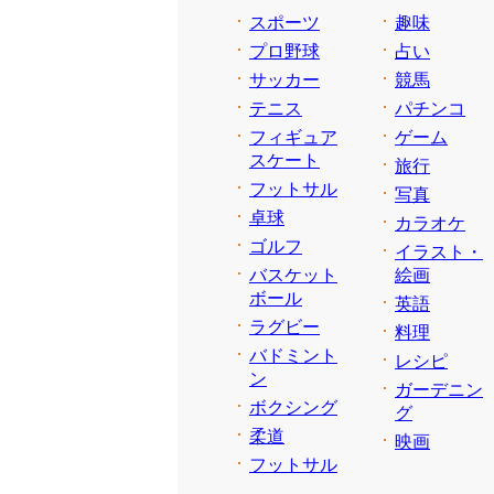
スポーツ
趣味
プロ野球
占い
サッカー
競馬
テニス
パチンコ
フィギュア
ゲーム
スケート
旅行
フットサル
写真
卓球
カラオケ
ゴルフ
イラスト・
バスケット
絵画
ボール
英語
ラグビー
料理
バドミント
レシピ
ン
ガーデニン
ボクシング
グ
柔道
映画
フットサル