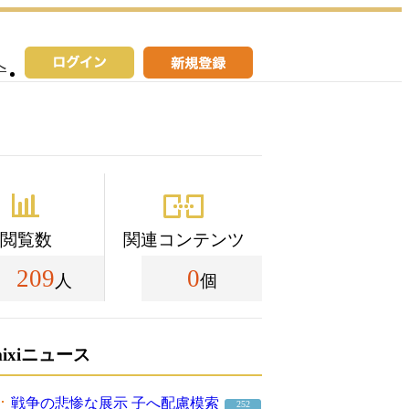
へ
閲覧数
関連コンテンツ
209
0
人
個
mixiニュース
戦争の悲惨な展示 子へ配慮模索
252