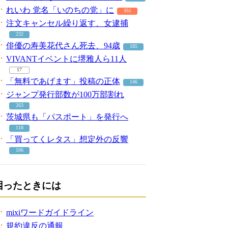
れいわ 党名「いのちの党」に
351
注文キャンセル繰り返す、女逮捕
232
俳優の寿美花代さん死去、94歳
185
VIVANTイベントに堺雅人ら11人
17
「無料であげます」投稿の正体
146
ジャンプ発行部数が100万部割れ
263
茨城県も「パスポート」を発行へ
118
「買ってくレタス」想定外の反響
106
困ったときには
mixiワードガイドライン
規約違反の通報