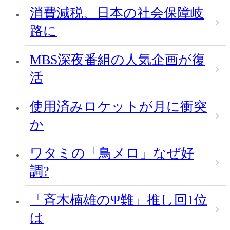
消費減税、日本の社会保障岐
路に
MBS深夜番組の人気企画が復
活
使用済みロケットが月に衝突
か
ワタミの「鳥メロ」なぜ好
調?
「斉木楠雄のΨ難」推し回1位
は