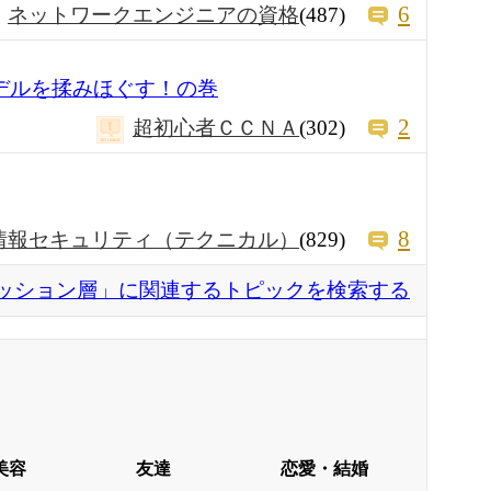
6
ネットワークエンジニアの資格
(487)
モデルを揉みほぐす！の巻
2
超初心者ＣＣＮＡ
(302)
8
情報セキュリティ（テクニカル）
(829)
ッション層」に関連するトピックを検索する
美容
友達
恋愛・結婚