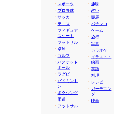
スポーツ
趣味
プロ野球
占い
サッカー
競馬
テニス
パチンコ
フィギュア
ゲーム
スケート
旅行
フットサル
写真
卓球
カラオケ
ゴルフ
イラスト・
バスケット
絵画
ボール
英語
ラグビー
料理
バドミント
レシピ
ン
ガーデニン
ボクシング
グ
柔道
映画
フットサル