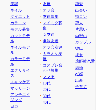
美容
友達
恋愛
ネイル
オフ会
出会い
ダイエット
友達募集
街コン
カラコン
マイミク募
恋人
集
モデル募集
片思い
女友達
カットモデ
両想い
ル
趣味友達
カップル
ネイルモデ
オフ会友達
彼氏
ル
カラオケ友
彼女
カラーモデ
達
遠距離恋愛
ル
コスプレ合
結婚
エクササイ
わせ募集
妊娠
ズ
ママ友
出産
スキンケア
10代
子育て
マッサージ
20代
アンチエイ
30代
ジング
40代
ヨガ