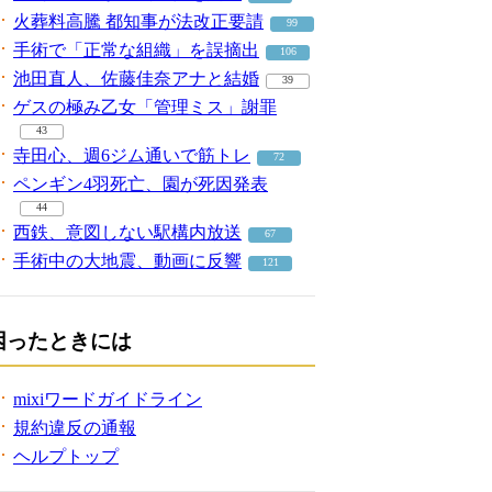
火葬料高騰 都知事が法改正要請
99
手術で「正常な組織」を誤摘出
106
池田直人、佐藤佳奈アナと結婚
39
ゲスの極み乙女「管理ミス」謝罪
43
寺田心、週6ジム通いで筋トレ
72
ペンギン4羽死亡、園が死因発表
44
西鉄、意図しない駅構内放送
67
手術中の大地震、動画に反響
121
困ったときには
mixiワードガイドライン
規約違反の通報
ヘルプトップ