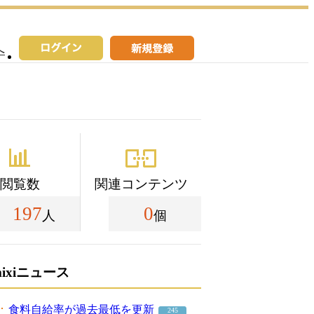
へ
閲覧数
関連コンテンツ
197
0
人
個
mixiニュース
食料自給率が過去最低を更新
245