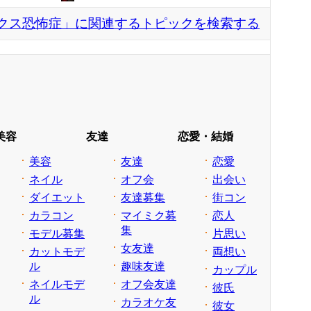
クス恐怖症」に関連するトピックを検索する
美容
友達
恋愛・結婚
美容
友達
恋愛
ネイル
オフ会
出会い
ダイエット
友達募集
街コン
カラコン
マイミク募
恋人
集
モデル募集
片思い
女友達
カットモデ
両想い
ル
趣味友達
カップル
ネイルモデ
オフ会友達
彼氏
ル
カラオケ友
彼女