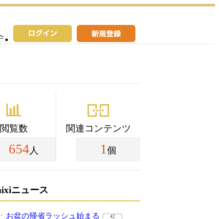
へ
閲覧数
関連コンテンツ
654
1
人
個
mixiニュース
お盆の帰省ラッシュ始まる
42