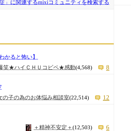
症」に関連するmixiコミュニティを検索する
わかると怖い】
8
爆笑★ハイＣＨＵコピペ★感動
(4,568)
7
12
女の子の為のお体悩み相談室
(22,514)
6
＋精神不安定＋
(12,503)