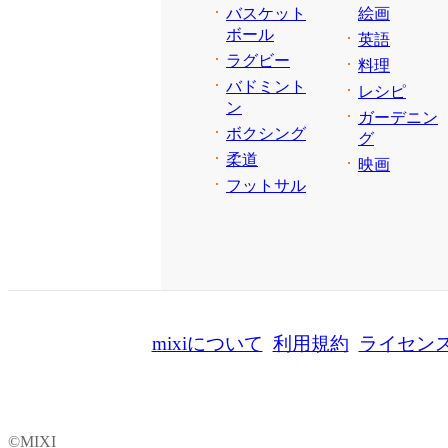
バスケット
絵画
ボール
英語
ラグビー
料理
バドミント
レシピ
ン
ガーデニン
ボクシング
グ
柔道
映画
フットサル
mixiについて
利用規約
ライセン
©MIXI