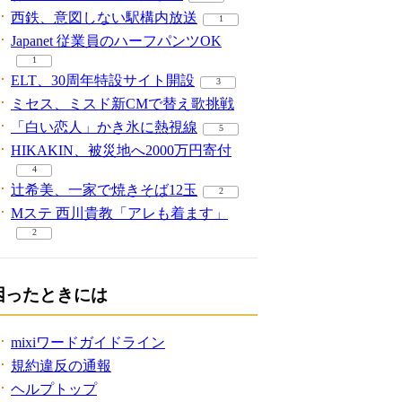
西鉄、意図しない駅構内放送
1
Japanet 従業員のハーフパンツOK
1
ELT、30周年特設サイト開設
3
ミセス、ミスド新CMで替え歌挑戦
「白い恋人」かき氷に熱視線
5
HIKAKIN、被災地へ2000万円寄付
4
辻希美、一家で焼きそば12玉
2
Mステ 西川貴教「アレも着ます」
2
困ったときには
mixiワードガイドライン
規約違反の通報
ヘルプトップ