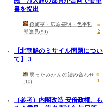
態 70人超の部員が合同で要望
書を提出
孫崎亨・広原盛明・色平哲
2
郎達見(59)
【北朝鮮のミサイル問題につい
て】 3
腐ったみかんの詰め合わせ
0
(10)
（参考）内閣改造 安倍政権、も