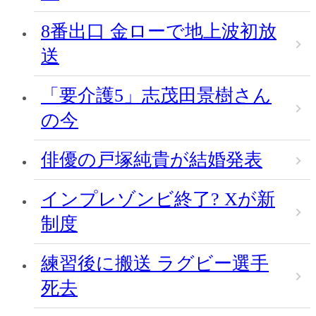
8番出口 金ローで地上波初放
送
「要介護5」志茂田景樹さん
の今
俳優の戸塚純貴が結婚発表
インプレゾンビ終了? Xが新
制度
練習後に搬送 ラグビー選手
死去