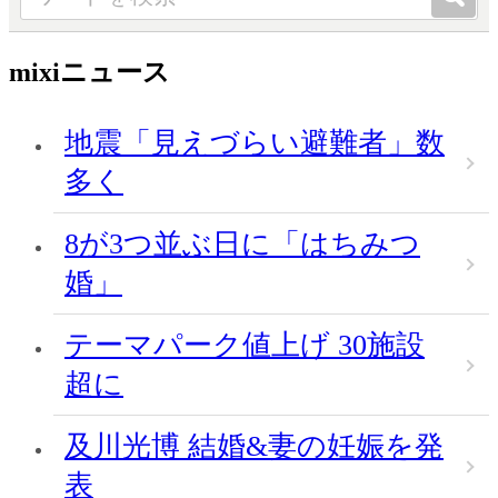
mixiニュース
地震「見えづらい避難者」数
多く
8が3つ並ぶ日に「はちみつ
婚」
テーマパーク値上げ 30施設
超に
及川光博 結婚&妻の妊娠を発
表