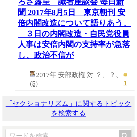
ろさ露呈 識者座談会 毎日新
聞 2017年8月5日 東京朝刊 安
倍内閣改造について語りあう、
３日の内閣改造・自民党役員
人事は安倍内閣の支持率が急落
し、政治不信が
2017年 安部政権 対 ？、？、
1
(5)
「セクショナリズム」に関するトピック
を検索する