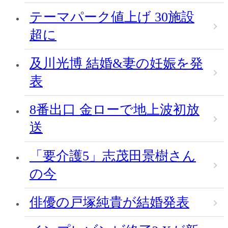
テーマパーク値上げ 30施設
超に
及川光博 結婚&妻の妊娠を発
表
8番出口 金ローで地上波初放
送
「要介護5」志茂田景樹さん
の今
俳優の戸塚純貴が結婚発表