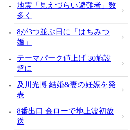
地震「見えづらい避難者」数
多く
8が3つ並ぶ日に「はちみつ
婚」
テーマパーク値上げ 30施設
超に
及川光博 結婚&妻の妊娠を発
表
8番出口 金ローで地上波初放
送