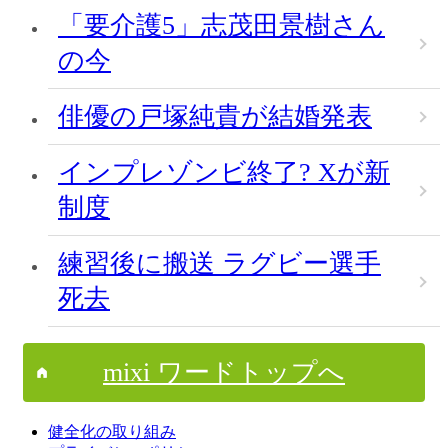
「要介護5」志茂田景樹さん
の今
俳優の戸塚純貴が結婚発表
インプレゾンビ終了? Xが新
制度
練習後に搬送 ラグビー選手
死去
mixi ワードトップへ
健全化の取り組み