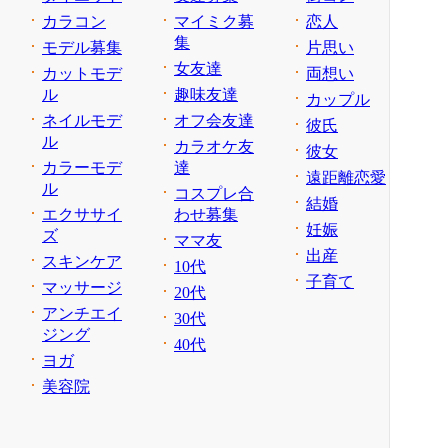
カラコン
マイミク募
恋人
集
モデル募集
片思い
女友達
カットモデ
両想い
ル
趣味友達
カップル
ネイルモデ
オフ会友達
彼氏
ル
カラオケ友
彼女
カラーモデ
達
遠距離恋愛
ル
コスプレ合
結婚
エクササイ
わせ募集
妊娠
ズ
ママ友
出産
スキンケア
10代
子育て
マッサージ
20代
アンチエイ
30代
ジング
40代
ヨガ
美容院