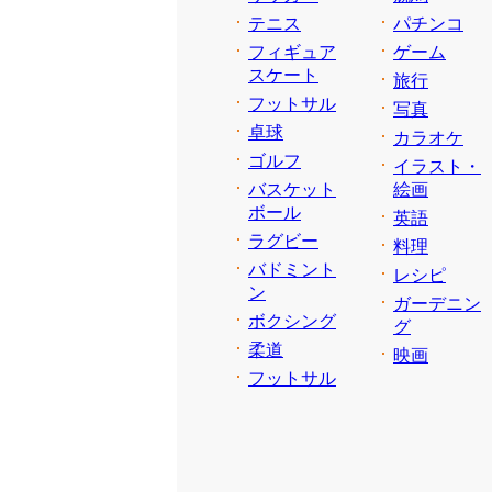
テニス
パチンコ
フィギュア
ゲーム
スケート
旅行
フットサル
写真
卓球
カラオケ
ゴルフ
イラスト・
バスケット
絵画
ボール
英語
ラグビー
料理
バドミント
レシピ
ン
ガーデニン
ボクシング
グ
柔道
映画
フットサル