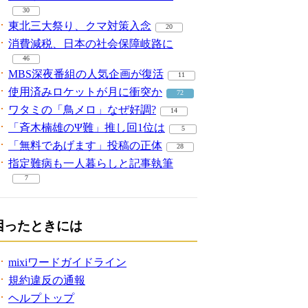
30
東北三大祭り、クマ対策入念
20
消費減税、日本の社会保障岐路に
46
MBS深夜番組の人気企画が復活
11
使用済みロケットが月に衝突か
72
ワタミの「鳥メロ」なぜ好調?
14
「斉木楠雄のΨ難」推し回1位は
5
「無料であげます」投稿の正体
28
指定難病も一人暮らしと記事執筆
7
困ったときには
mixiワードガイドライン
規約違反の通報
ヘルプトップ