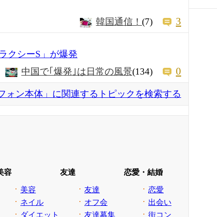
3
韓国通信！
(7)
ラクシーS」が爆発
0
中国で｢爆発｣は日常の風景
(134)
フォン本体」に関連するトピックを検索する
美容
友達
恋愛・結婚
美容
友達
恋愛
ネイル
オフ会
出会い
ダイエット
友達募集
街コン