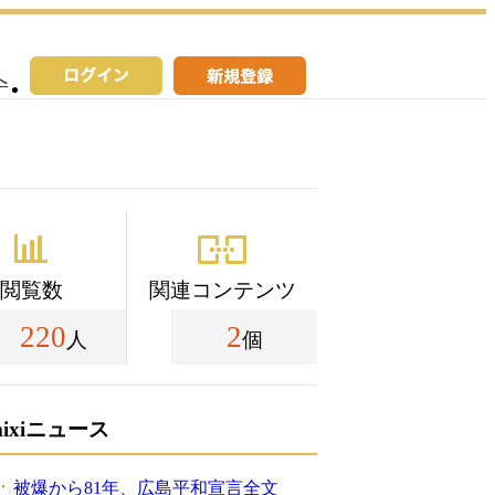
へ
閲覧数
関連コンテンツ
220
2
人
個
mixiニュース
被爆から81年、広島平和宣言全文