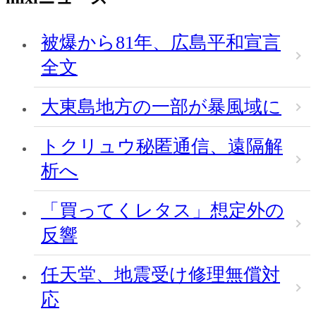
被爆から81年、広島平和宣言
全文
大東島地方の一部が暴風域に
トクリュウ秘匿通信、遠隔解
析へ
「買ってくレタス」想定外の
反響
任天堂、地震受け修理無償対
応