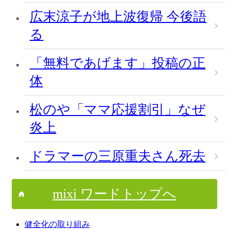
広末涼子が地上波復帰 今後語
る
「無料であげます」投稿の正
体
松のや「ママ応援割引」なぜ
炎上
ドラマーの三原重夫さん死去
mixi ワードトップへ
健全化の取り組み