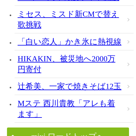
ミセス、ミスド新CMで替え
歌挑戦
「白い恋人」かき氷に熱視線
HIKAKIN、被災地へ2000万
円寄付
辻希美、一家で焼きそば12玉
Mステ 西川貴教「アレも着
ます」