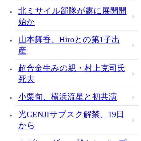
北ミサイル部隊が露に展開開
始か
山本舞香、Hiroとの第1子出
産
超合金生みの親・村上克司氏
死去
小栗旬、横浜流星と初共演
光GENJIサブスク解禁、19日
から