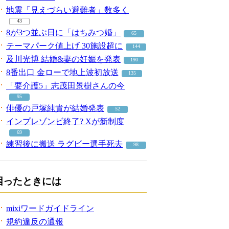
地震「見えづらい避難者」数多く
43
8が3つ並ぶ日に「はちみつ婚」
65
テーマパーク値上げ 30施設超に
144
及川光博 結婚&妻の妊娠を発表
190
8番出口 金ローで地上波初放送
135
「要介護5」志茂田景樹さんの今
95
俳優の戸塚純貴が結婚発表
52
インプレゾンビ終了? Xが新制度
69
練習後に搬送 ラグビー選手死去
98
困ったときには
mixiワードガイドライン
規約違反の通報