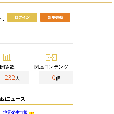
へ
閲覧数
関連コンテンツ
232
0
人
個
mixiニュース
地震発生情報