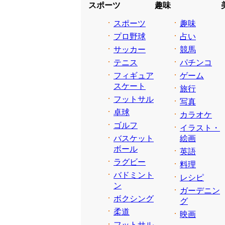
スポーツ
趣味
スポーツ
趣味
プロ野球
占い
サッカー
競馬
テニス
パチンコ
フィギュア
ゲーム
スケート
旅行
フットサル
写真
卓球
カラオケ
ゴルフ
イラスト・
バスケット
絵画
ボール
英語
ラグビー
料理
バドミント
レシピ
ン
ガーデニン
ボクシング
グ
柔道
映画
フットサル