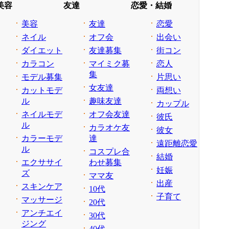
美容
友達
恋愛・結婚
美容
友達
恋愛
ネイル
オフ会
出会い
ダイエット
友達募集
街コン
カラコン
マイミク募
恋人
集
モデル募集
片思い
女友達
カットモデ
両想い
ル
趣味友達
カップル
ネイルモデ
オフ会友達
彼氏
ル
カラオケ友
彼女
カラーモデ
達
遠距離恋愛
ル
コスプレ合
結婚
エクササイ
わせ募集
妊娠
ズ
ママ友
出産
スキンケア
10代
子育て
マッサージ
20代
アンチエイ
30代
ジング
40代