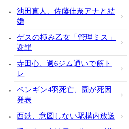
池田直人、佐藤佳奈アナと結
婚
ゲスの極み乙女「管理ミス」
謝罪
寺田心、週6ジム通いで筋ト
レ
ペンギン4羽死亡、園が死因
発表
西鉄、意図しない駅構内放送