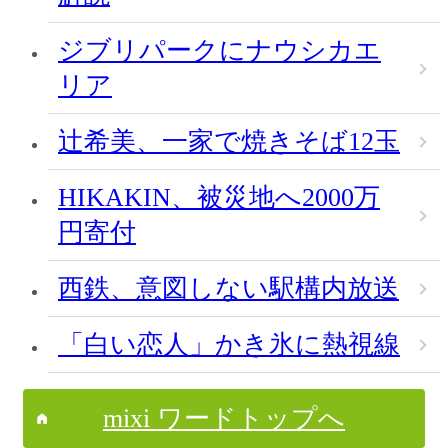
ジブリパークにナウシカエ
リア
辻希美、一家で焼きそば12玉
HIKAKIN、被災地へ2000万
円寄付
西鉄、意図しない駅構内放送
「白い恋人」かき氷に熱視線
mixi ワードトップへ