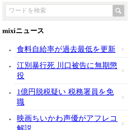
mixiニュース
食料自給率が過去最低を更新
江別暴行死 川口被告に無期懲
役
1億円脱税疑い 税務署員を免
職
映画ちいかわ声優がアフレコ
解説