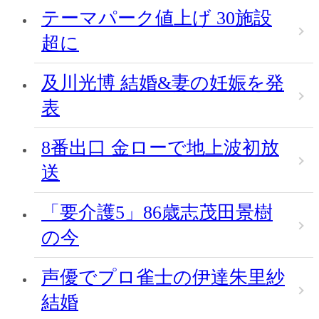
テーマパーク値上げ 30施設
超に
及川光博 結婚&妻の妊娠を発
表
8番出口 金ローで地上波初放
送
「要介護5」86歳志茂田景樹
の今
声優でプロ雀士の伊達朱里紗
結婚