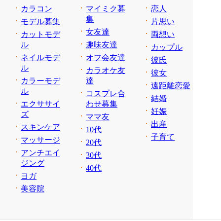
カラコン
マイミク募
恋人
集
モデル募集
片思い
女友達
カットモデ
両想い
ル
趣味友達
カップル
ネイルモデ
オフ会友達
彼氏
ル
カラオケ友
彼女
カラーモデ
達
遠距離恋愛
ル
コスプレ合
結婚
エクササイ
わせ募集
妊娠
ズ
ママ友
出産
スキンケア
10代
子育て
マッサージ
20代
アンチエイ
30代
ジング
40代
ヨガ
美容院