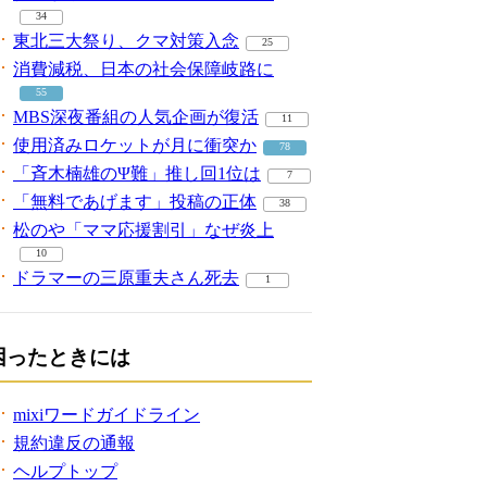
34
東北三大祭り、クマ対策入念
25
消費減税、日本の社会保障岐路に
55
MBS深夜番組の人気企画が復活
11
使用済みロケットが月に衝突か
78
「斉木楠雄のΨ難」推し回1位は
7
「無料であげます」投稿の正体
38
松のや「ママ応援割引」なぜ炎上
10
ドラマーの三原重夫さん死去
1
困ったときには
mixiワードガイドライン
規約違反の通報
ヘルプトップ