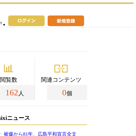
へ
閲覧数
関連コンテンツ
162
0
人
個
mixiニュース
被爆から81年、広島平和宣言全文