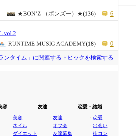
6
★BON’Z （ボンズー）★
(136)
 vol.2
0
RUNTIME MUSIC ACADEMY
(18)
ランタイム」に関連するトピックを検索する
美容
友達
恋愛・結婚
美容
友達
恋愛
ネイル
オフ会
出会い
ダイエット
友達募集
街コン