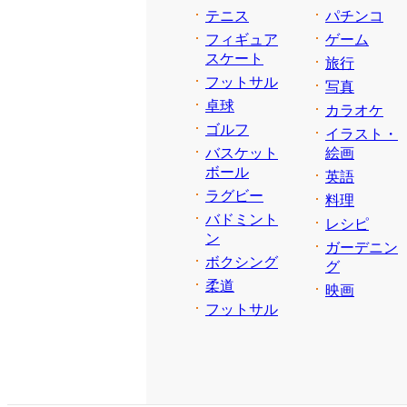
テニス
パチンコ
フィギュア
ゲーム
スケート
旅行
フットサル
写真
卓球
カラオケ
ゴルフ
イラスト・
バスケット
絵画
ボール
英語
ラグビー
料理
バドミント
レシピ
ン
ガーデニン
ボクシング
グ
柔道
映画
フットサル