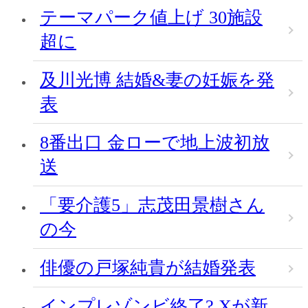
テーマパーク値上げ 30施設
超に
及川光博 結婚&妻の妊娠を発
表
8番出口 金ローで地上波初放
送
「要介護5」志茂田景樹さん
の今
俳優の戸塚純貴が結婚発表
インプレゾンビ終了? Xが新