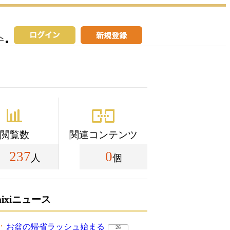
へ
閲覧数
関連コンテンツ
237
0
人
個
mixiニュース
お盆の帰省ラッシュ始まる
26