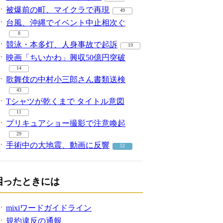
被爆前の町、マイクラで再現
49
台風、沖縄でイベント中止相次ぐ
8
競泳・本多灯、人身事故で起訴
19
映画「ちいかわ」興収50億円突破
14
歌舞伎の中村小三郎さん書類送検
43
Tシャツが乾くまで タイトル意図
11
プリキュアショー撮影で注意喚起
29
手術中の大地震、動画に反響
52
困ったときには
mixiワードガイドライン
規約違反の通報