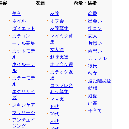
美容
友達
恋愛・結婚
美容
友達
恋愛
ネイル
オフ会
出会い
ダイエット
友達募集
街コン
カラコン
マイミク募
恋人
集
モデル募集
片思い
女友達
カットモデ
両想い
ル
趣味友達
カップル
ネイルモデ
オフ会友達
彼氏
ル
カラオケ友
彼女
カラーモデ
達
遠距離恋愛
ル
コスプレ合
結婚
エクササイ
わせ募集
妊娠
ズ
ママ友
出産
スキンケア
10代
子育て
マッサージ
20代
アンチエイ
30代
ジング
40代