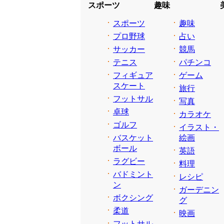
スポーツ
趣味
スポーツ
趣味
プロ野球
占い
サッカー
競馬
テニス
パチンコ
フィギュア
ゲーム
スケート
旅行
フットサル
写真
卓球
カラオケ
ゴルフ
イラスト・
バスケット
絵画
ボール
英語
ラグビー
料理
バドミント
レシピ
ン
ガーデニン
ボクシング
グ
柔道
映画
フットサル