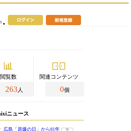
へ
閲覧数
関連コンテンツ
263
0
人
個
mixiニュース
広島「原爆の日」から81年
35