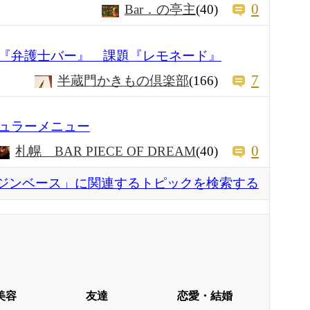
0
Bar．の亭主
(40)
『弁護士バー』 課題『レモネード』
7
半蔵門かきもの倶楽部
(166)
ュラーメニュー
0
札幌 BAR PIECE OF DREAM
(40)
ジンベース」に関連するトピックを検索する
美容
友達
恋愛・結婚