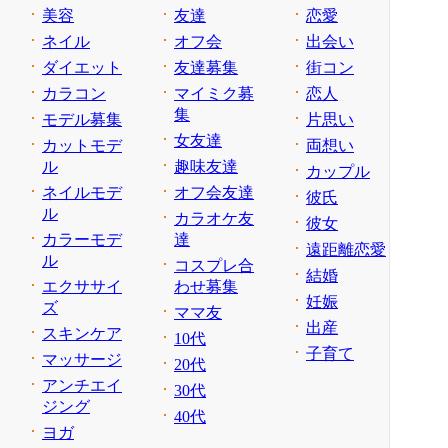
美容
友達
恋愛
ネイル
オフ会
出会い
ダイエット
友達募集
街コン
カラコン
マイミク募
恋人
集
モデル募集
片思い
女友達
カットモデ
両想い
ル
趣味友達
カップル
ネイルモデ
オフ会友達
彼氏
ル
カラオケ友
彼女
カラーモデ
達
遠距離恋愛
ル
コスプレ合
結婚
エクササイ
わせ募集
妊娠
ズ
ママ友
出産
スキンケア
10代
子育て
マッサージ
20代
アンチエイ
30代
ジング
40代
ヨガ