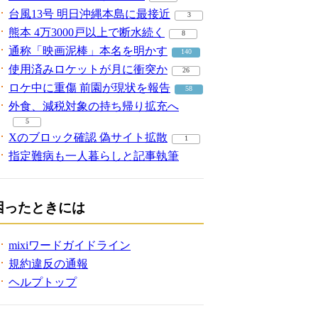
台風13号 明日沖縄本島に最接近
3
熊本 4万3000戸以上で断水続く
8
通称「映画泥棒」本名を明かす
140
使用済みロケットが月に衝突か
26
ロケ中に重傷 前園が現状を報告
58
外食、減税対象の持ち帰り拡充へ
5
Xのブロック確認 偽サイト拡散
1
指定難病も一人暮らしと記事執筆
困ったときには
mixiワードガイドライン
規約違反の通報
ヘルプトップ