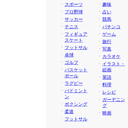
スポーツ
趣味
プロ野球
占い
サッカー
競馬
テニス
パチンコ
フィギュア
ゲーム
スケート
旅行
フットサル
写真
卓球
カラオケ
ゴルフ
イラスト・
バスケット
絵画
ボール
英語
ラグビー
料理
バドミント
レシピ
ン
ガーデニン
ボクシング
グ
柔道
映画
フットサル