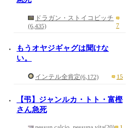
ドラガン・ストイコビッチ
7
(6,435)
もうオヤジギャグは聞けな
い。
15
インテル全肯定(6,172)
【弔】ジャンルカ・トト・富樫
さん急死
nessun calcio, nessuna vita(20)
1