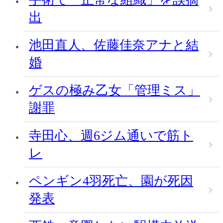
出
池田直人、佐藤佳奈アナと結
婚
ゲスの極み乙女「管理ミス」
謝罪
寺田心、週6ジム通いで筋ト
レ
ペンギン4羽死亡、園が死因
発表