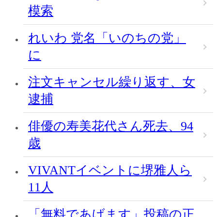
模索
れいわ 党名「いのちの党」
に
注文キャンセル繰り返す、女
逮捕
俳優の寿美花代さん死去、94
歳
VIVANTイベントに堺雅人ら
11人
「無料であげます」投稿の正