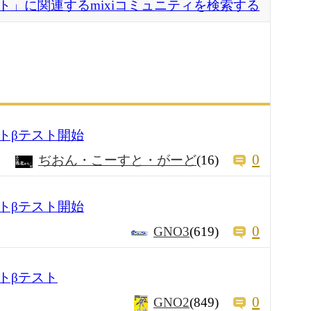
ト」に関連するmixiコミュニティを検索する
トβテスト開始
0
ぢおん・こーすと・がーど
(16)
トβテスト開始
0
GNO3
(619)
トβテスト
0
GNO2
(849)