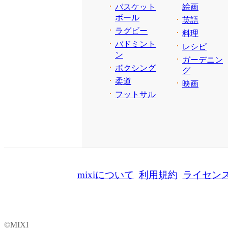
バスケット
絵画
ボール
英語
ラグビー
料理
バドミント
レシピ
ン
ガーデニン
ボクシング
グ
柔道
映画
フットサル
mixiについて
利用規約
ライセン
©MIXI