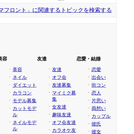
マフロント」に関連するトピックを検索する
美容
友達
恋愛・結婚
美容
友達
恋愛
ネイル
オフ会
出会い
ダイエット
友達募集
街コン
カラコン
マイミク募
恋人
集
モデル募集
片思い
女友達
カットモデ
両想い
ル
趣味友達
カップル
ネイルモデ
オフ会友達
彼氏
ル
カラオケ友
彼女