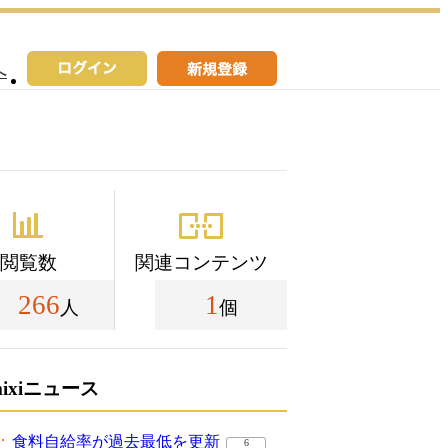
へ
閲覧数
関連コンテンツ
266
1
人
個
mixiニュース
食料自給率が過去最低を更新
6