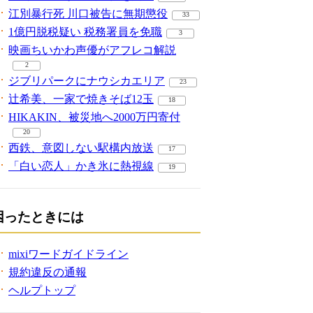
江別暴行死 川口被告に無期懲役
33
1億円脱税疑い 税務署員を免職
3
映画ちいかわ声優がアフレコ解説
2
ジブリパークにナウシカエリア
23
辻希美、一家で焼きそば12玉
18
HIKAKIN、被災地へ2000万円寄付
20
西鉄、意図しない駅構内放送
17
「白い恋人」かき氷に熱視線
19
困ったときには
mixiワードガイドライン
規約違反の通報
ヘルプトップ