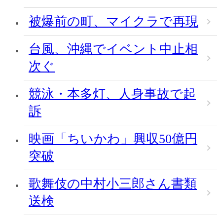
被爆前の町、マイクラで再現
台風、沖縄でイベント中止相
次ぐ
競泳・本多灯、人身事故で起
訴
映画「ちいかわ」興収50億円
突破
歌舞伎の中村小三郎さん書類
送検