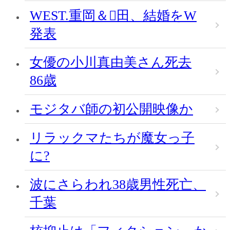
WEST.重岡＆田、結婚をW
発表
女優の小川真由美さん死去
86歳
モジタバ師の初公開映像か
リラックマたちが魔女っ子
に?
波にさらわれ38歳男性死亡、
千葉