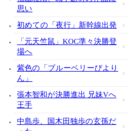
思い
初めての「夜行」新幹線出発
「元天竺鼠」KOC準々決勝登
場へ
紫色の「ブルーベリーぴより
ん」
張本智和が決勝進出 兄妹Vへ
王手
中島歩、国木田独歩の玄孫だ