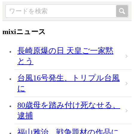
mixiニュース
長崎原爆の日 天皇ご一家黙
とう
台風16号発生、トリプル台風
に
80歳母を踏み付け死なせる、
逮捕
福山雅治、戦争題材の作品に