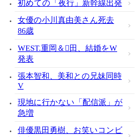
初めての「夜行」新幹線出発
女優の小川真由美さん死去
86歳
WEST.重岡＆田、結婚をW
発表
張本智和、美和との兄妹同時
V
現地に行かない「配信派」が
急増
俳優黒田勇樹、お笑いコンビ