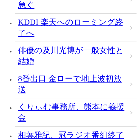
急ぐ
KDDI 楽天へのローミング終
了へ
俳優の及川光博が一般女性と
結婚
8番出口 金ローで地上波初放
送
くりぃむ事務所、熊本に義援
金
相葉雅紀、冠ラジオ番組終了