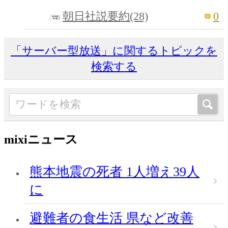
0
朝日社説要約(28)
「サーバー型放送」に関するトピックを
検索する
mixiニュース
熊本地震の死者 1人増え39人
に
避難者の食生活 県など改善