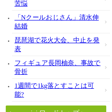
苦悩
「Nクールおじさん」清水伸
結婚
琵琶湖で花火大会、中止を発
表
フィギュア長岡柚奈、事故で
骨折
1週間で1kg落とすことは可
能?