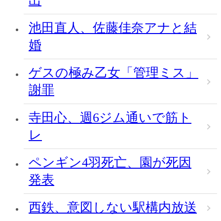
出
池田直人、佐藤佳奈アナと結
婚
ゲスの極み乙女「管理ミス」
謝罪
寺田心、週6ジム通いで筋ト
レ
ペンギン4羽死亡、園が死因
発表
西鉄、意図しない駅構内放送