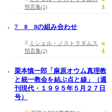
4
預言集(2)
7 8 8の組み合わせ
ミシェル・ノストラダムス
4
預言集(2)
栗本慎一郎「麻原オウム真理教
と統一教会を結ぶ点と線」（週
刊現代・１９９５年５月２７日
号）