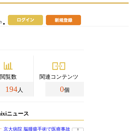
へ
閲覧数
関連コンテンツ
194
0
人
個
mixiニュース
京大病院 脳腫瘍手術で医療事故
8