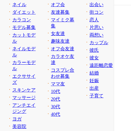
ネイル
オフ会
出会い
ダイエット
友達募集
街コン
カラコン
マイミク募
恋人
集
モデル募集
片思い
女友達
カットモデ
両想い
ル
趣味友達
カップル
ネイルモデ
オフ会友達
彼氏
ル
カラオケ友
彼女
カラーモデ
達
遠距離恋愛
ル
コスプレ合
結婚
エクササイ
わせ募集
妊娠
ズ
ママ友
出産
スキンケア
10代
子育て
マッサージ
20代
アンチエイ
30代
ジング
40代
ヨガ
美容院