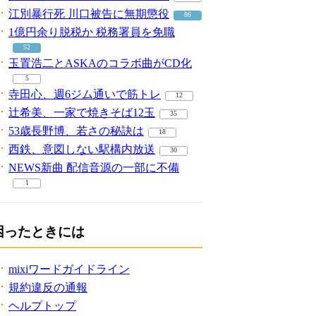
江別暴行死 川口被告に無期懲役
86
1億円余り脱税か 税務署員を免職
52
玉置浩二とASKAのコラボ曲がCD化
5
寺田心、週6ジム通いで筋トレ
12
辻希美、一家で焼きそば12玉
35
53歳長野博、若さの秘訣は
18
西鉄、意図しない駅構内放送
30
NEWS新曲 配信音源の一部に不備
1
困ったときには
mixiワードガイドライン
規約違反の通報
ヘルプトップ