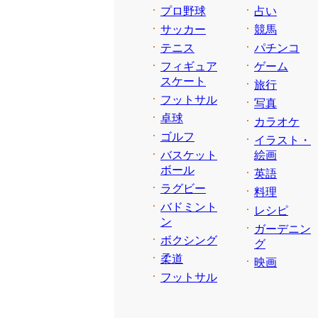
プロ野球
占い
サッカー
競馬
テニス
パチンコ
フィギュア
ゲーム
スケート
旅行
フットサル
写真
卓球
カラオケ
ゴルフ
イラスト・
バスケット
絵画
ボール
英語
ラグビー
料理
バドミント
レシピ
ン
ガーデニン
ボクシング
グ
柔道
映画
フットサル