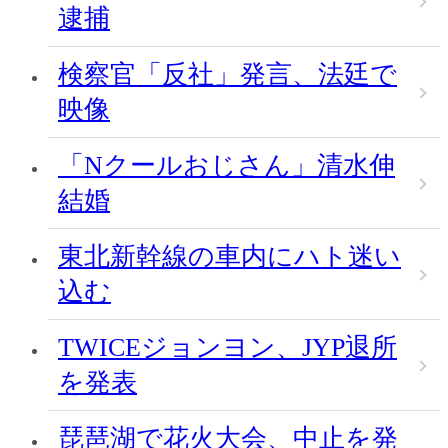
逮捕
検察官「反社」発言、法廷で
映像
「Nクールおじさん」清水伸
結婚
東北新幹線の車内にハト迷い
込む
TWICEジョンヨン、JYP退所
を発表
琵琶湖で花火大会、中止を発