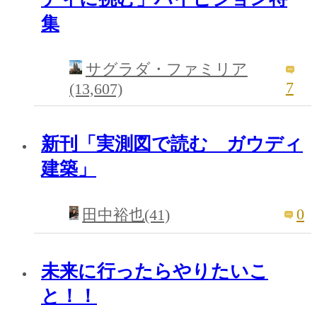
集
サグラダ・ファミリア
7
(13,607)
新刊「実測図で読む ガウディ
建築」
0
田中裕也(41)
未来に行ったらやりたいこ
と！！