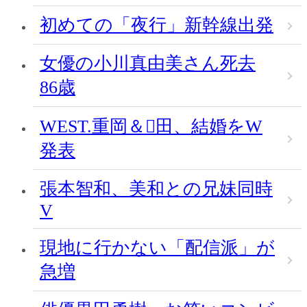
初めての「夜行」新幹線出発
女優の小川真由美さん死去
86歳
WEST.重岡＆田、結婚をW
発表
張本智和、美和との兄妹同時
V
現地に行かない「配信派」が
急増