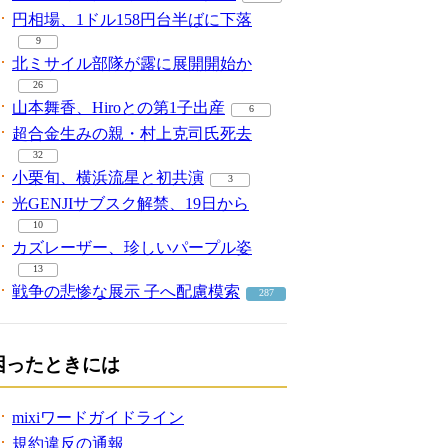
円相場、1ドル158円台半ばに下落
9
北ミサイル部隊が露に展開開始か
26
山本舞香、Hiroとの第1子出産
6
超合金生みの親・村上克司氏死去
32
小栗旬、横浜流星と初共演
3
光GENJIサブスク解禁、19日から
10
カズレーザー、珍しいパープル姿
13
戦争の悲惨な展示 子へ配慮模索
287
困ったときには
mixiワードガイドライン
規約違反の通報