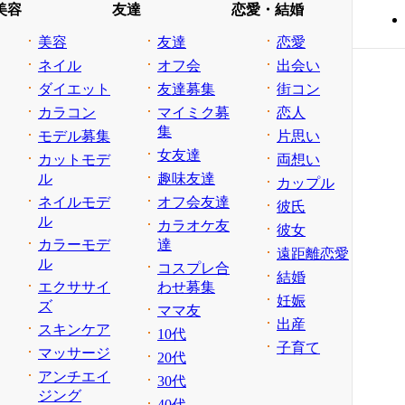
美容
友達
恋愛・結婚
美容
友達
恋愛
ネイル
オフ会
出会い
ダイエット
友達募集
街コン
カラコン
マイミク募
恋人
集
モデル募集
片思い
女友達
カットモデ
両想い
ル
趣味友達
カップル
ネイルモデ
オフ会友達
彼氏
ル
カラオケ友
彼女
カラーモデ
達
遠距離恋愛
ル
コスプレ合
結婚
エクササイ
わせ募集
妊娠
ズ
ママ友
出産
スキンケア
10代
子育て
マッサージ
20代
アンチエイ
30代
ジング
40代