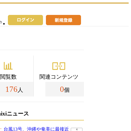
へ
閲覧数
関連コンテンツ
176
0
人
個
mixiニュース
台風13号、沖縄や奄美に最接近
4