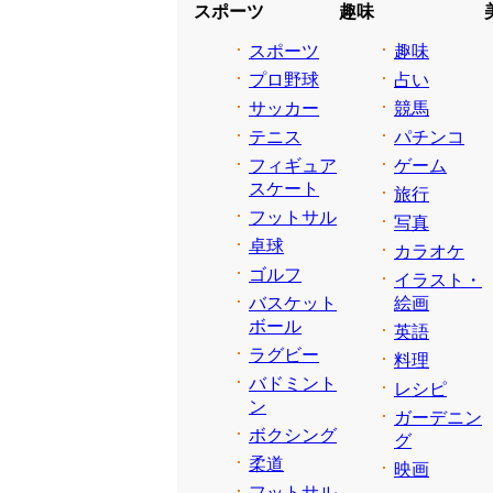
スポーツ
趣味
スポーツ
趣味
プロ野球
占い
サッカー
競馬
テニス
パチンコ
フィギュア
ゲーム
スケート
旅行
フットサル
写真
卓球
カラオケ
ゴルフ
イラスト・
バスケット
絵画
ボール
英語
ラグビー
料理
バドミント
レシピ
ン
ガーデニン
ボクシング
グ
柔道
映画
フットサル