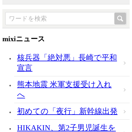
mixiニュース
核兵器「絶対悪」長崎で平和
宣言
熊本地震 米軍支援受け入れ
へ
初めての「夜行」新幹線出発
HIKAKIN、第2子男児誕生を