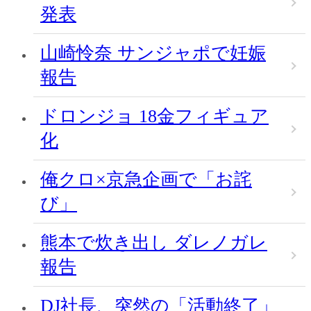
発表
山崎怜奈 サンジャポで妊娠
報告
ドロンジョ 18金フィギュア
化
俺クロ×京急企画で「お詫
び」
熊本で炊き出し ダレノガレ
報告
DJ社長、突然の「活動終了」