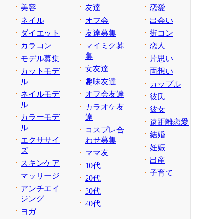
美容
友達
恋愛
ネイル
オフ会
出会い
ダイエット
友達募集
街コン
カラコン
マイミク募
恋人
集
モデル募集
片思い
女友達
カットモデ
両想い
ル
趣味友達
カップル
ネイルモデ
オフ会友達
彼氏
ル
カラオケ友
彼女
カラーモデ
達
遠距離恋愛
ル
コスプレ合
結婚
エクササイ
わせ募集
妊娠
ズ
ママ友
出産
スキンケア
10代
子育て
マッサージ
20代
アンチエイ
30代
ジング
40代
ヨガ