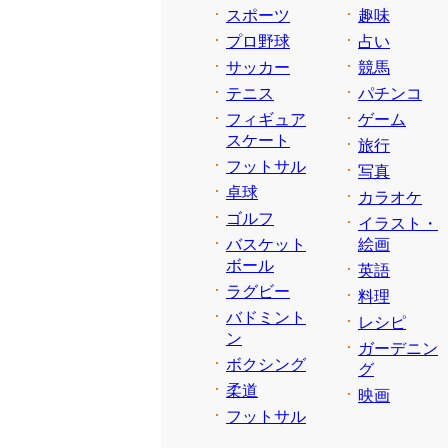
スポーツ
趣味
プロ野球
占い
サッカー
競馬
テニス
パチンコ
フィギュア
ゲーム
スケート
旅行
フットサル
写真
卓球
カラオケ
ゴルフ
イラスト・
バスケット
絵画
ボール
英語
ラグビー
料理
バドミント
レシピ
ン
ガーデニン
ボクシング
グ
柔道
映画
フットサル