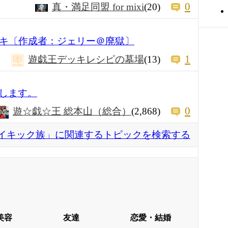
0
真・満足同盟 for mixi
(20)
ッキ〔作成者：ジェリー＠廃獄〕
1
遊戯王デッキレシピの墓場
(13)
します。
0
遊☆戯☆王 総本山（総合）
(2,868)
イキック族」に関連するトピックを検索する
美容
友達
恋愛・結婚