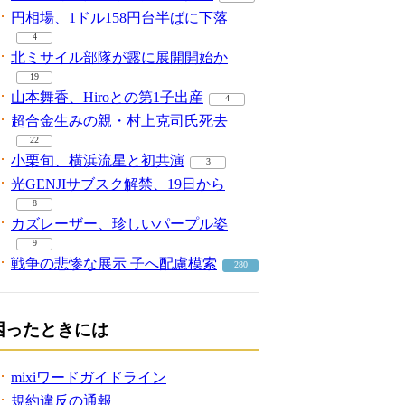
円相場、1ドル158円台半ばに下落
4
北ミサイル部隊が露に展開開始か
19
山本舞香、Hiroとの第1子出産
4
超合金生みの親・村上克司氏死去
22
小栗旬、横浜流星と初共演
3
光GENJIサブスク解禁、19日から
8
カズレーザー、珍しいパープル姿
9
戦争の悲惨な展示 子へ配慮模索
280
困ったときには
mixiワードガイドライン
規約違反の通報