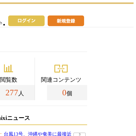
へ
閲覧数
関連コンテンツ
277
0
人
個
mixiニュース
台風13号、沖縄や奄美に最接近
3