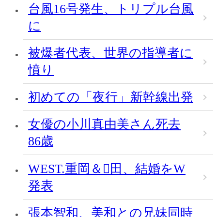
台風16号発生、トリプル台風
に
被爆者代表、世界の指導者に
憤り
初めての「夜行」新幹線出発
女優の小川真由美さん死去
86歳
WEST.重岡＆田、結婚をW
発表
張本智和、美和との兄妹同時