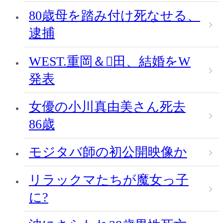
80歳母を踏み付け死なせる、
逮捕
WEST.重岡＆田、結婚をW
発表
女優の小川真由美さん死去
86歳
モジタバ師の初公開映像か
リラックマたちが魔女っ子
に?