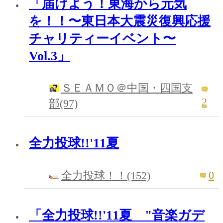
「届けよう！東海から元気
を！！〜東日本大震災復興応援
チャリティーイベント〜
Vol.3」
ＳＥＡＭＯ＠中国・四国支
2
部(97)
全力投球!!'11夏
0
全力投球！！(152)
「全力投球!!'11夏 "音楽ガデ