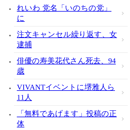
れいわ 党名「いのちの党」
に
注文キャンセル繰り返す、女
逮捕
俳優の寿美花代さん死去、94
歳
VIVANTイベントに堺雅人ら
11人
「無料であげます」投稿の正
体