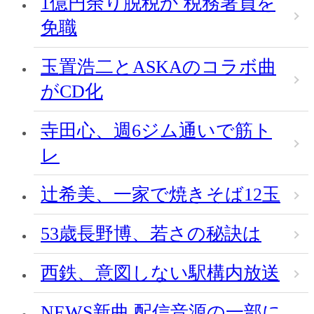
1億円余り脱税か 税務署員を
免職
玉置浩二とASKAのコラボ曲
がCD化
寺田心、週6ジム通いで筋ト
レ
辻希美、一家で焼きそば12玉
53歳長野博、若さの秘訣は
西鉄、意図しない駅構内放送
NEWS新曲 配信音源の一部に