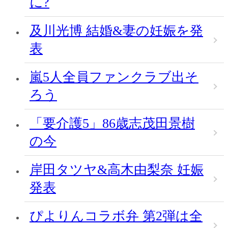
に?
及川光博 結婚&妻の妊娠を発
表
嵐5人全員ファンクラブ出そ
ろう
「要介護5」86歳志茂田景樹
の今
岸田タツヤ&高木由梨奈 妊娠
発表
ぴよりんコラボ弁 第2弾は全