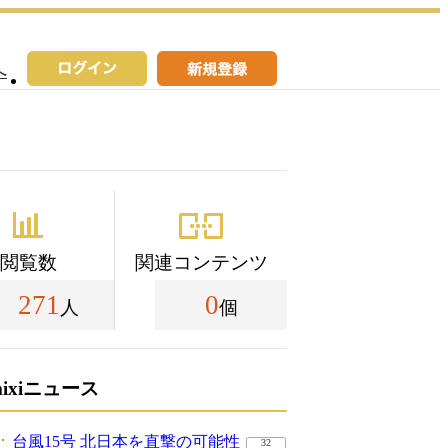
へ
閲覧数
関連コンテンツ
271
0
人
個
mixiニュース
台風15号 北日本を直撃の可能性
32