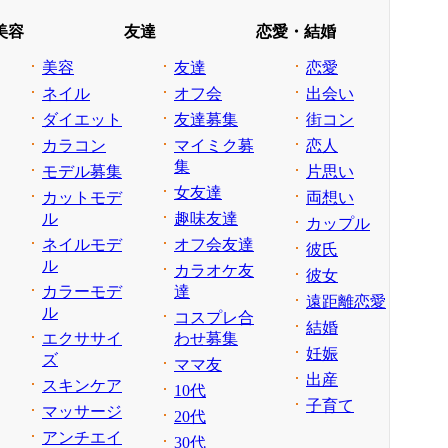
美容
友達
恋愛・結婚
美容
友達
恋愛
ネイル
オフ会
出会い
ダイエット
友達募集
街コン
カラコン
マイミク募
恋人
集
モデル募集
片思い
女友達
カットモデ
両想い
ル
趣味友達
カップル
ネイルモデ
オフ会友達
彼氏
ル
カラオケ友
彼女
カラーモデ
達
遠距離恋愛
ル
コスプレ合
結婚
エクササイ
わせ募集
妊娠
ズ
ママ友
出産
スキンケア
10代
子育て
マッサージ
20代
アンチエイ
30代