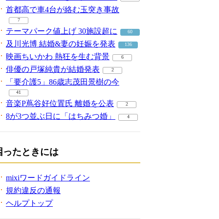
首都高で車4台が絡む玉突き事故
7
テーマパーク値上げ 30施設超に
60
及川光博 結婚&妻の妊娠を発表
136
映画ちいかわ 熱狂を生む背景
6
俳優の戸塚純貴が結婚発表
2
「要介護5」86歳志茂田景樹の今
41
音楽P蔦谷好位置氏 離婚を公表
2
8が3つ並ぶ日に「はちみつ婚」
4
困ったときには
mixiワードガイドライン
規約違反の通報
ヘルプトップ