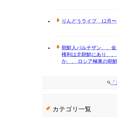
りんどうライブ 12月〜
朝鮮人パルチザン、、金
権利は北朝鮮にあり、、
か、、 ロシア極東の朝鮮人
「
カテゴリ一覧