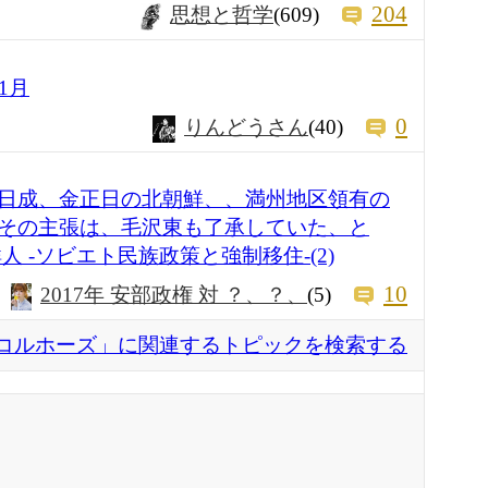
204
思想と哲学
(609)
1月
0
りんどうさん
(40)
日成、金正日の北朝鮮、、満州地区領有の
その主張は、毛沢東も了承していた、と
 -ソビエト民族政策と強制移住-(2)
10
2017年 安部政権 対 ？、？、
(5)
コルホーズ」に関連するトピックを検索する