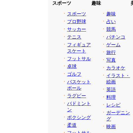
スポーツ
趣味
スポーツ
趣味
プロ野球
占い
サッカー
競馬
テニス
パチンコ
フィギュア
ゲーム
スケート
旅行
フットサル
写真
卓球
カラオケ
ゴルフ
イラスト・
バスケット
絵画
ボール
英語
ラグビー
料理
バドミント
レシピ
ン
ガーデニン
ボクシング
グ
柔道
映画
フットサル