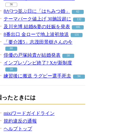
36
8が3つ並ぶ日に「はちみつ婚」
62
テーマパーク値上げ 30施設超に
132
及川光博 結婚&妻の妊娠を発表
185
8番出口 金ローで地上波初放送
131
「要介護5」志茂田景樹さんの今
88
俳優の戸塚純貴が結婚発表
50
インプレゾンビ終了? Xが新制度
59
練習後に搬送 ラグビー選手死去
94
困ったときには
mixiワードガイドライン
規約違反の通報
ヘルプトップ