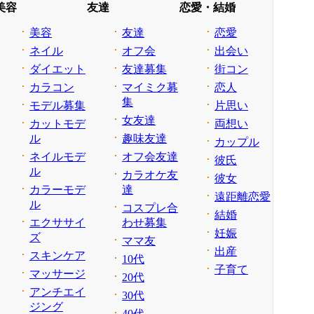
美容
友達
恋愛・結婚
美容
友達
恋愛
ネイル
オフ会
出会い
ダイエット
友達募集
街コン
カラコン
マイミク募
恋人
集
モデル募集
片思い
女友達
カットモデ
両想い
ル
趣味友達
カップル
ネイルモデ
オフ会友達
彼氏
ル
カラオケ友
彼女
カラーモデ
達
遠距離恋愛
ル
コスプレ合
結婚
エクササイ
わせ募集
妊娠
ズ
ママ友
出産
スキンケア
10代
子育て
マッサージ
20代
アンチエイ
30代
ジング
40代