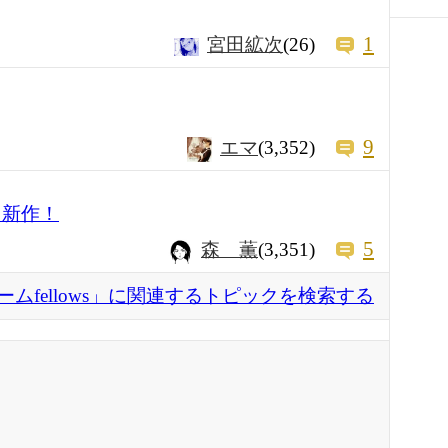
1
宮田絋次
(26)
9
エマ
(3,352)
 新作！
5
森 薫
(3,351)
ムfellows」に関連するトピックを検索する