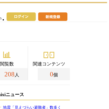
へ
閲覧数
関連コンテンツ
208
0
人
個
mixiニュース
地震「見えづらい避難者」数多く