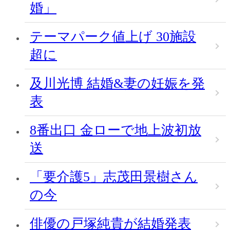
婚」
テーマパーク値上げ 30施設
超に
及川光博 結婚&妻の妊娠を発
表
8番出口 金ローで地上波初放
送
「要介護5」志茂田景樹さん
の今
俳優の戸塚純貴が結婚発表