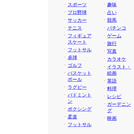
スポーツ
趣味
プロ野球
占い
サッカー
競馬
テニス
パチンコ
フィギュア
ゲーム
スケート
旅行
フットサル
写真
卓球
カラオケ
ゴルフ
イラスト・
バスケット
絵画
ボール
英語
ラグビー
料理
バドミント
レシピ
ン
ガーデニン
ボクシング
グ
柔道
映画
フットサル