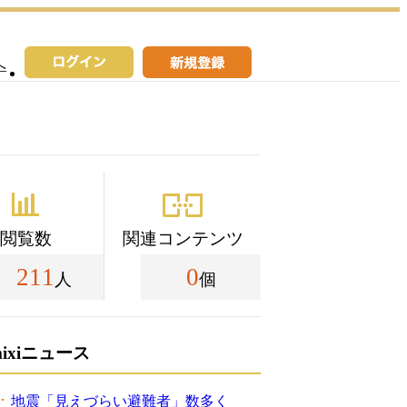
へ
閲覧数
関連コンテンツ
211
0
人
個
mixiニュース
地震「見えづらい避難者」数多く