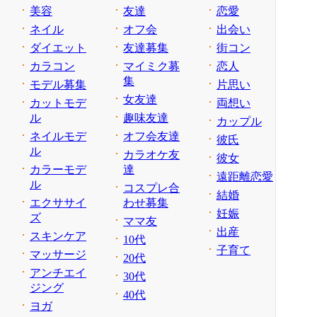
美容
友達
恋愛
ネイル
オフ会
出会い
ダイエット
友達募集
街コン
カラコン
マイミク募
恋人
集
モデル募集
片思い
女友達
カットモデ
両想い
ル
趣味友達
カップル
ネイルモデ
オフ会友達
彼氏
ル
カラオケ友
彼女
カラーモデ
達
遠距離恋愛
ル
コスプレ合
結婚
エクササイ
わせ募集
妊娠
ズ
ママ友
出産
スキンケア
10代
子育て
マッサージ
20代
アンチエイ
30代
ジング
40代
ヨガ