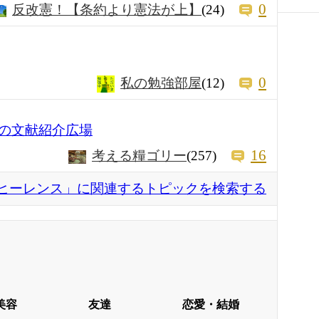
0
反改憲！【条約より憲法が上】
(24)
0
私の勉強部屋
(12)
の文献紹介広場
16
考える糧ゴリー
(257)
ヒーレンス」に関連するトピックを検索する
美容
友達
恋愛・結婚