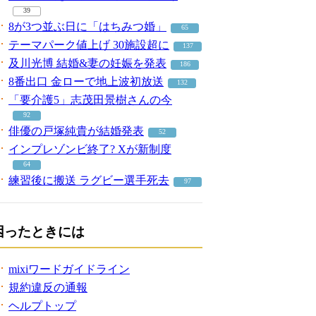
39
8が3つ並ぶ日に「はちみつ婚」
65
テーマパーク値上げ 30施設超に
137
及川光博 結婚&妻の妊娠を発表
186
8番出口 金ローで地上波初放送
132
「要介護5」志茂田景樹さんの今
92
俳優の戸塚純貴が結婚発表
52
インプレゾンビ終了? Xが新制度
64
練習後に搬送 ラグビー選手死去
97
困ったときには
mixiワードガイドライン
規約違反の通報
ヘルプトップ