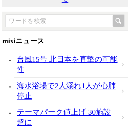
mixiニュース
台風15号 北日本を直撃の可能
性
海水浴場で2人溺れ1人が心肺
停止
テーマパーク値上げ 30施設
超に