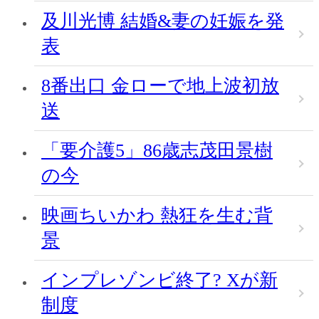
及川光博 結婚&妻の妊娠を発
表
8番出口 金ローで地上波初放
送
「要介護5」86歳志茂田景樹
の今
映画ちいかわ 熱狂を生む背
景
インプレゾンビ終了? Xが新
制度