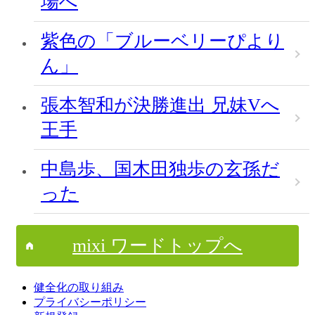
場へ
紫色の「ブルーベリーぴより
ん」
張本智和が決勝進出 兄妹Vへ
王手
中島歩、国木田独歩の玄孫だ
った
mixi ワードトップへ
健全化の取り組み
プライバシーポリシー