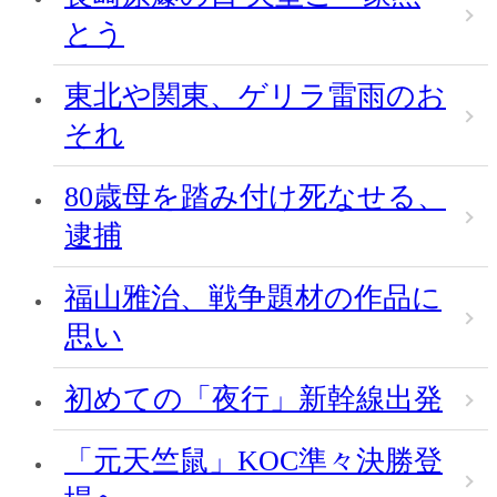
とう
東北や関東、ゲリラ雷雨のお
それ
80歳母を踏み付け死なせる、
逮捕
福山雅治、戦争題材の作品に
思い
初めての「夜行」新幹線出発
「元天竺鼠」KOC準々決勝登