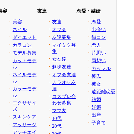
美容
友達
恋愛・結婚
美容
友達
恋愛
ネイル
オフ会
出会い
ダイエット
友達募集
街コン
カラコン
マイミク募
恋人
集
モデル募集
片思い
女友達
カットモデ
両想い
ル
趣味友達
カップル
ネイルモデ
オフ会友達
彼氏
ル
カラオケ友
彼女
カラーモデ
達
遠距離恋愛
ル
コスプレ合
結婚
エクササイ
わせ募集
妊娠
ズ
ママ友
出産
スキンケア
10代
子育て
マッサージ
20代
アンチエイ
30代