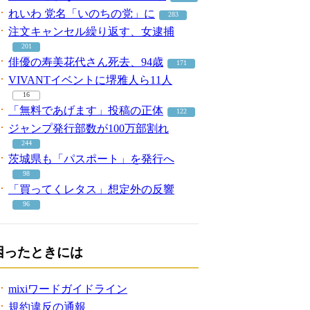
れいわ 党名「いのちの党」に
283
注文キャンセル繰り返す、女逮捕
201
俳優の寿美花代さん死去、94歳
171
VIVANTイベントに堺雅人ら11人
16
「無料であげます」投稿の正体
122
ジャンプ発行部数が100万部割れ
244
茨城県も「パスポート」を発行へ
98
「買ってくレタス」想定外の反響
96
困ったときには
mixiワードガイドライン
規約違反の通報