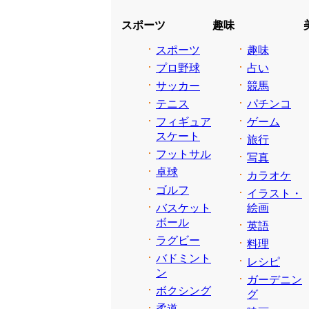
スポーツ
趣味
スポーツ
趣味
プロ野球
占い
サッカー
競馬
テニス
パチンコ
フィギュア
ゲーム
スケート
旅行
フットサル
写真
卓球
カラオケ
ゴルフ
イラスト・
バスケット
絵画
ボール
英語
ラグビー
料理
バドミント
レシピ
ン
ガーデニン
ボクシング
グ
柔道