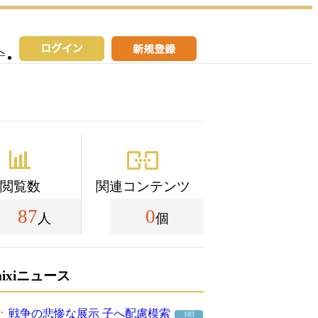
へ
閲覧数
関連コンテンツ
87
0
人
個
mixiニュース
戦争の悲惨な展示 子へ配慮模索
183